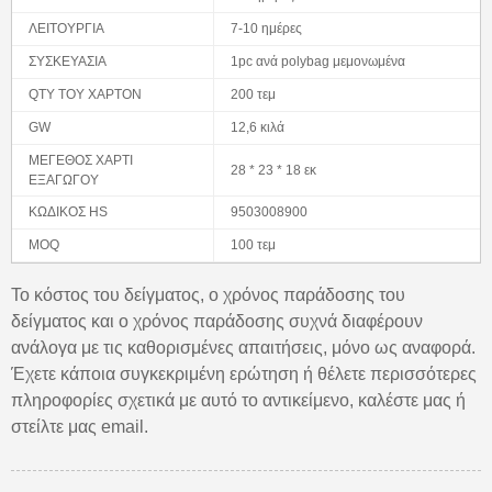
ΛΕΙΤΟΥΡΓΙΑ
7-10 ημέρες
ΣΥΣΚΕΥΑΣΙΑ
1pc ανά polybag μεμονωμένα
QTY ΤΟΥ ΧΑΡΤΟΝ
200 τεμ
GW
12,6 κιλά
ΜΕΓΕΘΟΣ ΧΑΡΤΙ
28 * 23 * 18 εκ
ΕΞΑΓΩΓΟΥ
ΚΩΔΙΚΟΣ HS
9503008900
MOQ
100 τεμ
Το κόστος του δείγματος, ο χρόνος παράδοσης του
δείγματος και ο χρόνος παράδοσης συχνά διαφέρουν
ανάλογα με τις καθορισμένες απαιτήσεις, μόνο ως αναφορά.
Έχετε κάποια συγκεκριμένη ερώτηση ή θέλετε περισσότερες
πληροφορίες σχετικά με αυτό το αντικείμενο, καλέστε μας ή
στείλτε μας email.