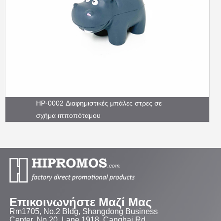
HP-0002 Διαφημιστικές μπάλες στρες σε
σχήμα ιπποπόταμου
Επικοινωνήστε Μαζί Μας
Rm1705, No.2 Bldg, Shangdong Business
Center, No.20, Lane 1918, Canghai Rd.,